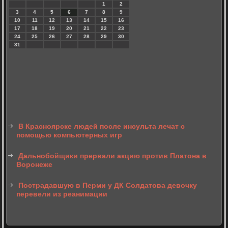
1
2
3
4
5
6
7
8
9
10
11
12
13
14
15
16
17
18
19
20
21
22
23
24
25
26
27
28
29
30
31
В Красноярске людей после инсульта лечат с
помощью компьютерных игр
Дальнобойщики прервали акцию против Платона в
Воронеже
Пострадавшую в Перми у ДК Солдатова девочку
перевели из реанимации