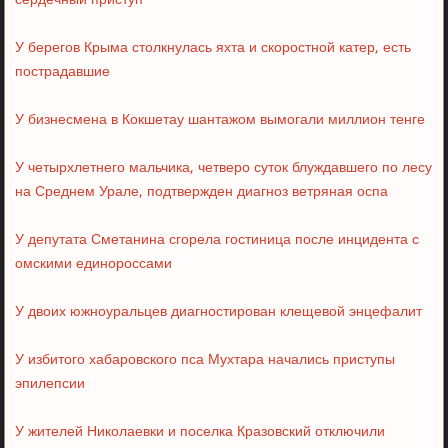
сердечный приступ
У берегов Крыма столкнулась яхта и скоростной катер, есть
пострадавшие
У бизнесмена в Кокшетау шантажом вымогали миллион тенге
У четырхлетнего мальчика, четверо суток блуждавшего по лесу
на Среднем Урале, подтвержден диагноз ветряная оспа
У депутата Сметанина сгорела гостиница после инцидента с
омскими единороссами
У двоих южноуральцев диагностирован клещевой энцефалит
У избитого хабаровского пса Мухтара начались приступы
эпилепсии
У жителей Николаевки и поселка Кразовский отключили