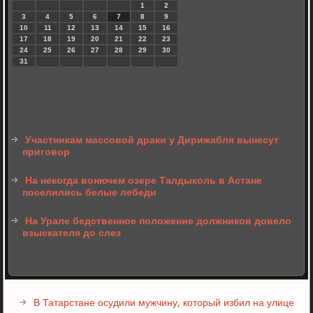
1
2
3
4
5
6
7
8
9
10
11
12
13
14
15
16
17
18
19
20
21
22
23
24
25
26
27
28
29
30
31
Участникам массовой драки у Дирижабля вынесут
приговор
На некогда вонючем озере Талдыколь в Астане
поселились белые лебеди
На Урале бедственное положение должников довело
взыскателя до слез
В Татарстане осудили мужчину, который избил на улице