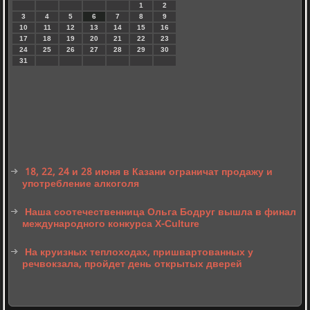
1
2
3
4
5
6
7
8
9
10
11
12
13
14
15
16
17
18
19
20
21
22
23
24
25
26
27
28
29
30
31
18, 22, 24 и 28 июня в Казани ограничат продажу и
употребление алкоголя
Наша соотечественница Ольга Бодруг вышла в финал
международного конкурса X-Culture
На круизных теплоходах, пришвартованных у
речвокзала, пройдет день открытых дверей