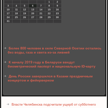
1
2
3
4
5
6
7
8
9
10
11
12
13
14
15
16
17
18
19
20
21
22
23
24
25
26
27
28
29
30
31
Более 800 человек в селе Северной Осетии остались
без воды, газа и света из-за ливней
К началу 2019 году в Беларуси введут
биометрический паспорт и национальную ID-карту
День России завершился в Казани праздничным
концертом и фейерверком
Власти Челябинска подсчитали ущерб от субботнего