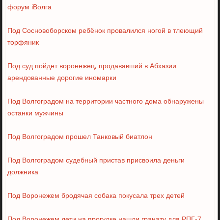
форум iВолга
Под Сосновоборском ребёнок провалился ногой в тлеющий
торфяник
Под суд пойдет воронежец, продававший в Абхазии
арендованные дорогие иномарки
Под Волгоградом на территории частного дома обнаружены
останки мужчины
Под Волгоградом прошел Танковый биатлон
Под Волгоградом судебный пристав присвоила деньги
должника
Под Воронежем бродячая собака покусала трех детей
Под Воронежем дети на прогулке нашли гранату для РПГ-7