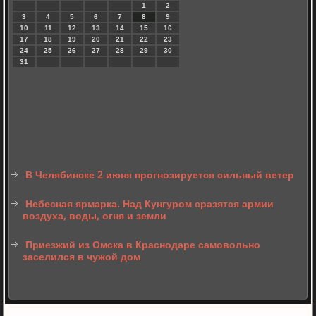
1
2
3
4
5
6
7
8
9
10
11
12
13
14
15
16
17
18
19
20
21
22
23
24
25
26
27
28
29
30
31
В Челябинске 2 июня прогнозируется сильный ветер
Небесная ярмарка. Над Кунгуром сразятся армии
воздуха, воды, огня и земли
Приезжий из Омска в Краснодаре самовольно
заселился в чужой дом