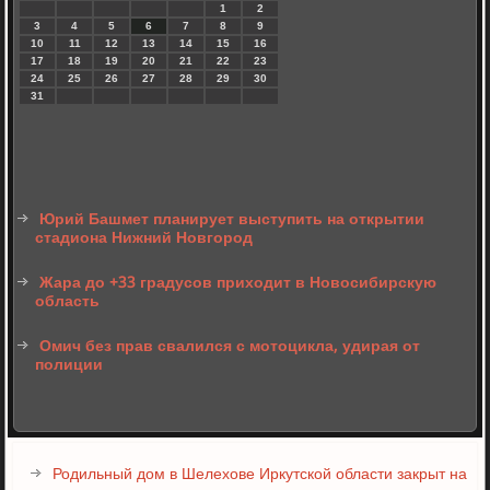
1
2
3
4
5
6
7
8
9
10
11
12
13
14
15
16
17
18
19
20
21
22
23
24
25
26
27
28
29
30
31
Юрий Башмет планирует выступить на открытии
стадиона Нижний Новгород
Жара до +33 градусов приходит в Новосибирскую
область
Омич без прав свалился с мотоцикла, удирая от
полиции
Родильный дом в Шелехове Иркутской области закрыт на