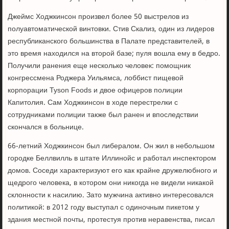
Джеймс Ходжкинсон произвел более 50 выстрелов из
полуавтоматической винтовки. Стив Скализ, один из лидеров
республиканского большинства в Палате представителей, в
это время находился на второй базе; пуля вошла ему в бедро.
Получили ранения еще несколько человек: помощник
конгрессмена Роджера Уильямса, лоббист пищевой
корпорации Tyson Foods и двое офицеров полиции
Капитолия. Сам Ходжкинсон в ходе перестрелки с
сотрудниками полиции также был ранен и впоследствии
скончался в больнице.
66-летний Ходжкинсон был либералом. Он жил в небольшом
городке Беллвилль в штате Иллинойс и работал инспектором
домов. Соседи характеризуют его как крайне дружелюбного и
щедрого человека, в котором они никогда не видели никакой
склонности к насилию. Зато мужчина активно интересовался
политикой: в 2012 году выступал с одиночным пикетом у
здания местной почты, протестуя против неравенства, писал