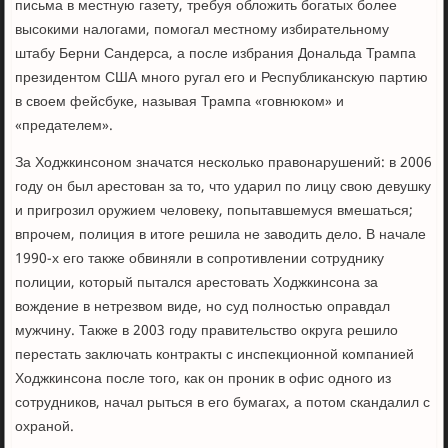
письма в местную газету, требуя обложить богатых более
высокими налогами, помогал местному избирательному
штабу Берни Сандерса, а после избрания Дональда Трампа
президентом США много ругал его и Республиканскую партию
в своем фейсбуке, называя Трампа «говнюком» и
«предателем».
За Ходжкинсоном значатся несколько правонарушений: в 2006
году он был арестован за то, что ударил по лицу свою девушку
и пригрозил оружием человеку, попытавшемуся вмешаться;
впрочем, полиция в итоге решила не заводить дело. В начале
1990-х его также обвиняли в сопротивлении сотруднику
полиции, который пытался арестовать Ходжкинсона за
вождение в нетрезвом виде, но суд полностью оправдал
мужчину. Также в 2003 году правительство округа решило
перестать заключать контракты с инспекционной компанией
Ходжкинсона после того, как он проник в офис одного из
сотрудников, начал рыться в его бумагах, а потом скандалил с
охраной.