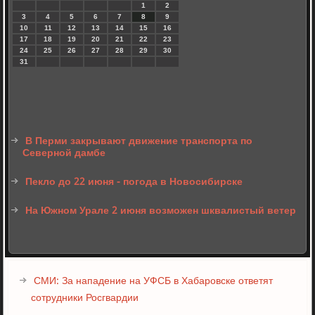
1
2
3
4
5
6
7
8
9
10
11
12
13
14
15
16
17
18
19
20
21
22
23
24
25
26
27
28
29
30
31
В Перми закрывают движение транспорта по
Северной дамбе
Пекло до 22 июня - погода в Новосибирске
На Южном Урале 2 июня возможен шквалистый ветер
СМИ: За нападение на УФСБ в Хабаровске ответят
сотрудники Росгвардии