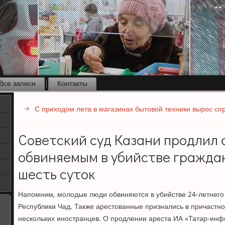
Все записи
Контакты
С приходом лета в магазинах бытовой техники вырос сп
Советский суд Казани продлил 
обвиняемым в убийстве гражда
шесть суток
Напомним, молодые люди обвиняются в убийстве 24-летнего
Республики Чад. Также арестованные признались в причастн
нескольких иностранцев. О продлении ареста ИА «Татар-инф