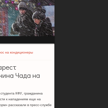
рос на кондиционеры
арест
нина Чада на
 студента КФУ, гражданина
ости к нападениям еще на
орм» рассказали в пресс-службе