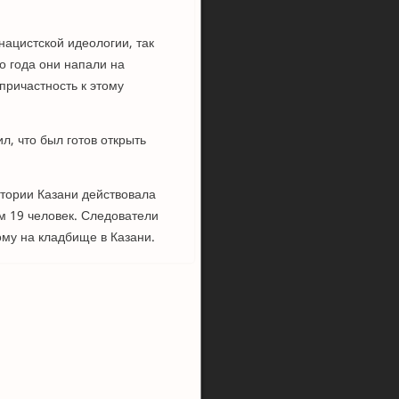
ацистской идеологии, так
о года они напали на
 причастность к этому
л, что был готов открыть
итории Казани действовала
ум 19 человек. Следователи
ому на кладбище в Казани.