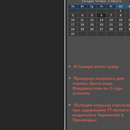
Сегодня: Четверг, 6 Августа
Пн
Вт
Ср
Чт
Пт
Сб
1
3
4
5
6
7
8
10
11
12
13
14
15
17
18
19
20
21
22
24
25
26
27
28
29
31
В Самаре косят траву
Прокурор попросил для
охраны брата мэра
Владивостока по 2 года
условно
Полиция открыла стрельб
при задержании 17-летнего
водителя в Черемхове в
Приангарье