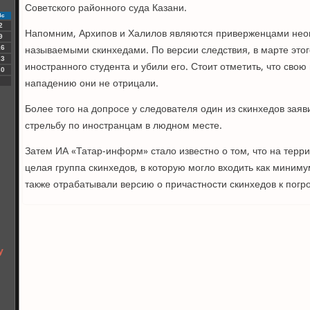
Советского районного суда Казани.
Вс
2
Напомним, Архипов и Халилов являются приверженцами неон
9
называемыми скинхедами. По версии следствия, в марте этог
16
23
иностранного студента и убили его. Стоит отметить, что свою
30
нападению они не отрицали.
Более того на допросе у следователя один из скинхедов заяви
стрельбу по иностранцам в людном месте.
Затем ИА «Татар-информ» стало известно о том, что на терр
целая группа скинхедов, в которую могло входить как миним
также отрабатывали версию о причастности скинхедов к погр
у