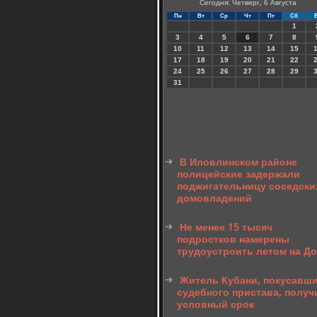
Сегодня: Четверг, 6 Августа
Пн
Вт
Ср
Чт
Пт
Сб
1
3
4
5
6
7
8
10
11
12
13
14
15
17
18
19
20
21
22
24
25
26
27
28
29
31
В Иловлинском районе
полицейские задержали
поджигательницу соседски
домовладений
Не менее 15 тысяч
подростков намерены
трудоустроить летом на Д
Житель Кубани, покусавш
судебного пристава, получ
условный срок