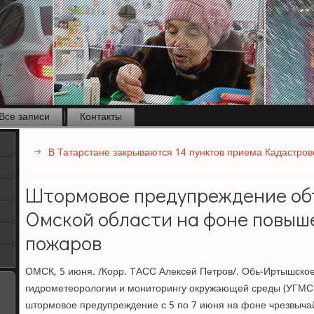
Все записи
Контакты
В Татарстане закрываются 14 пунктов приема Кадастров
Штормовое предупреждение об
Омской области на фоне повыш
пожаров
ОМСК, 5 июня. /Корр. ТАСС Алексей Петров/. Обь-Иртышско
гидрометеорологии и мониторингу окружающей среды (УГМС)
штормовое предупреждение с 5 по 7 июня на фоне чрезвыча