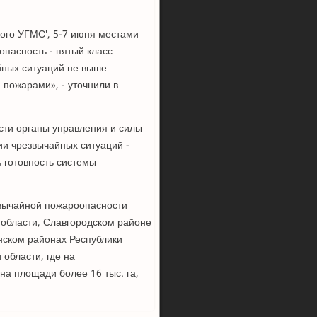
го УГМС', 5-7 июня местами
пасность - пятый класс
йных ситуаций не выше
пожарами», - уточнили в
сти органы управления и силы
и чрезвычайных ситуаций -
 готовность системы
вычайной пожароопасности
 области, Славгородском районе
анском районах Республики
 области, где на
а площади более 16 тыс. га,