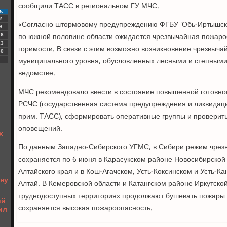
сообщили ТАСС в региональном ГУ МЧС.
Вс
2
«Согласно штормовому предупреждению ФГБУ 'Обь-Иртышско
9
по южной половине области ожидается чрезвычайная пожароо
16
23
горимости. В связи с этим возможно возникновение чрезвыча
30
муниципального уровня, обусловленных лесными и степными 
ведомстве.
МЧС рекомендовало ввести в состояние повышенной готовно
РСЧС (государственная система предупреждения и ликвидаци
прим. ТАСС), сформировать оперативные группы и проверить
оповещений.
х
По данным Западно-Сибирского УГМС, в Сибири режим чрез
сохраняется по 6 июня в Карасукском районе Новосибирской
Алтайского края и в Кош-Агачском, Усть-Коксинском и Усть-К
ону
Алтай. В Кемеровской области и Катангском районе Иркутской
труднодоступных территориях продолжают бушевать пожары н
ий
сохраняется высокая пожароопасность.
ил