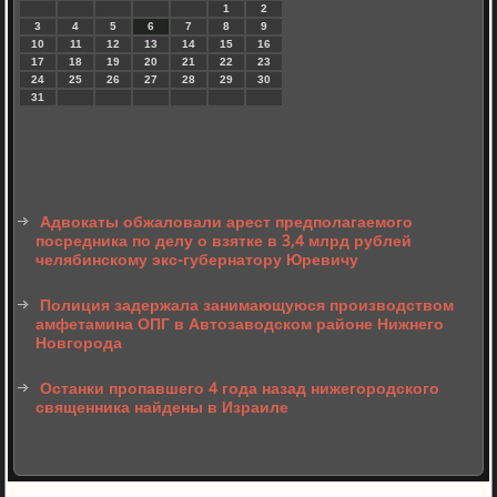
1
2
3
4
5
6
7
8
9
10
11
12
13
14
15
16
17
18
19
20
21
22
23
24
25
26
27
28
29
30
31
Адвокаты обжаловали арест предполагаемого
посредника по делу о взятке в 3,4 млрд рублей
челябинскому экс-губернатору Юревичу
Полиция задержала занимающуюся производством
амфетамина ОПГ в Автозаводском районе Нижнего
Новгорода
Останки пропавшего 4 года назад нижегородского
священника найдены в Израиле