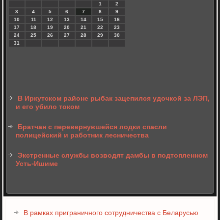
1
2
3
4
5
6
7
8
9
10
11
12
13
14
15
16
17
18
19
20
21
22
23
24
25
26
27
28
29
30
31
В Иркутском районе рыбак зацепился удочкой за ЛЭП,
и его убило током
Братчан с перевернувшейся лодки спасли
полицейский и работник лесничества
Экстренные службы возводят дамбы в подтопленном
Усть-Ишиме
В рамках приграничного сотрудничества с Беларусью