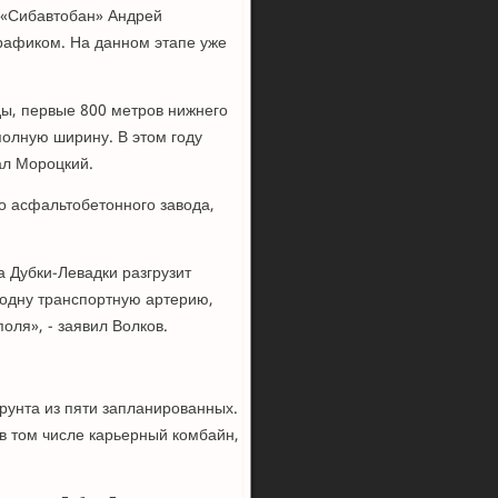
 «Сибавтобан» Андрей
графиком. На данном этапе уже
ды, первые 800 метров нижнего
полную ширину. В этом году
ал Мороцкий.
о асфальтобетонного завода,
 Дубки-Левадки разгрузит
 одну транспортную артерию,
ля», - заявил Волков.
рунта из пяти запланированных.
 в том числе карьерный комбайн,