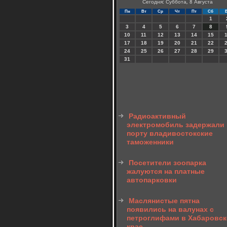
Сегодня: Суббота, 8 Августа
Пн
Вт
Ср
Чт
Пт
Сб
1
3
4
5
6
7
8
10
11
12
13
14
15
17
18
19
20
21
22
24
25
26
27
28
29
31
Радиоактивный
электромобиль задержали 
порту владивостокские
таможенники
Посетители зоопарка
жалуются на платные
автопарковки
Маслянистые пятна
появились на валунах с
петроглифами в Хабаровс