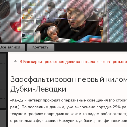
Все записи
Контакты
В Башкирии трехлетняя девочка выпала из окна третьего
Заасфальтирован первый кило
Дубки-Левадки
«Каждый четверг проходят оперативные совещания (по строит
ред.). По последним данным, уже выполнено порядка 25% раб
текущем графике подрядчик по каким-то видам работ отстает,
строительства)», - заявил Нахлупин, добавив, что финансиро