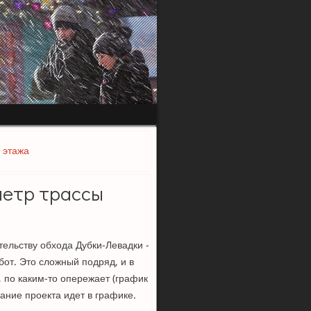
 этажа
метр трассы
ельству обхода Дубки-Левадки -
от. Это сложный подряд, и в
 по каким-то опережает (график
вание проекта идет в графике.