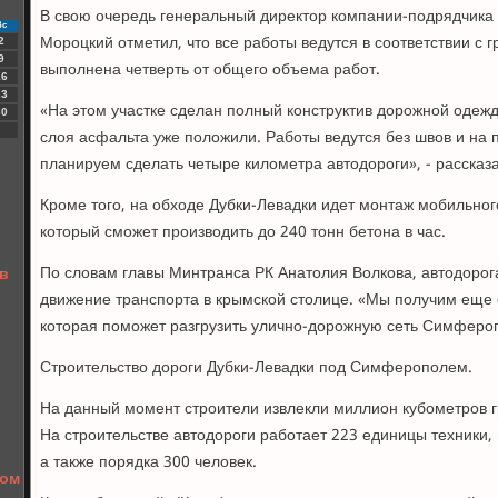
В свою очередь генеральный директор компании-подрядчика
Вс
Мороцкий отметил, что все работы ведутся в соответствии с 
2
9
выполнена четверть от общего объема работ.
16
23
«На этом участке сделан полный конструктив дорожной одеж
30
слоя асфальта уже положили. Работы ведутся без швов и на 
планируем сделать четыре километра автодороги», - рассказ
Кроме того, на обходе Дубки-Левадки идет монтаж мобильног
который сможет производить до 240 тонн бетона в час.
По словам главы Минтранса РК Анатолия Волкова, автодорога
в
движение транспорта в крымской столице. «Мы получим еще
которая поможет разгрузить улично-дорожную сеть Симферопо
Строительство дороги Дубки-Левадки под Симферополем.
На данный момент строители извлекли миллион кубометров г
На строительстве автодороги работает 223 единицы техники,
а также порядка 300 человек.
ком