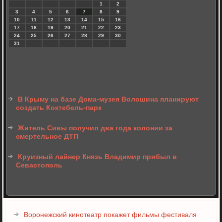
1
2
3
4
5
6
7
8
9
10
11
12
13
14
15
16
17
18
19
20
21
22
23
24
25
26
27
28
29
30
31
В Крыму на базе Дома-музея Волошина планируют
создать Коктебель-парк
Житель Сивы получил два года колонии за
смертельное ДТП
Круизный лайнер Князь Владимир прибыл в
Севастополь
Воронежский кинотеатр покажет фильмы фестиваля