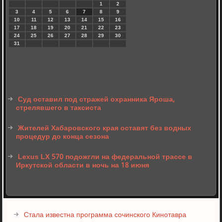
1
2
3
4
5
6
7
8
9
10
11
12
13
14
15
16
17
18
19
20
21
22
23
24
25
26
27
28
29
30
31
Суд оставил под стражей охранника Яроша,
стрелявшего в таксиста
Жителей Хабаровского края оставят без водных
процедур до конца сезона
Lexus LX 570 подожгли на федеральной трассе в
Иркутской области в ночь на 18 июня
Стала известна программа сочинского Кинотавра