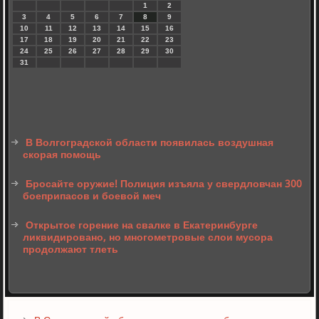
1
2
3
4
5
6
7
8
9
10
11
12
13
14
15
16
17
18
19
20
21
22
23
24
25
26
27
28
29
30
31
В Волгоградской области появилась воздушная
скорая помощь
Бросайте оружие! Полиция изъяла у свердловчан 300
боеприпасов и боевой меч
Открытое горение на свалке в Екатеринбурге
ликвидировано, но многометровые слои мусора
продолжают тлеть