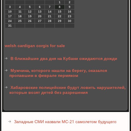
1
2
3
4
5
6
7
8
9
10
11
12
13
14
15
16
17
18
19
20
21
22
23
24
25
26
27
28
29
30
31
welsh cardigan corgis for sale
В ближайшие два дня на Кубани ожидаются дожди
Мужчина, которого нашли на берегу, оказался
пропавшим в феврале пермяком
Хабаровские полицейские будут ловить нарушителей,
которые возят детей без разрешения
Западные СМИ назвали МС-21 самолетом будущего