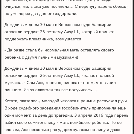
очнулся, малышка уже посинела… С перепугу парень сбежал,
но уже через два дня его задержали.
Дождливым днем 30 мая в Верховном суде Башкирии
огласили вердикт 26-летнему Аязу Ш., который пришел
поддержать племянника, возмущается:
- Да разве стала бы нормальная мать оставлять своего
ребенка с двумя пьяными мужиками!
Дождливым днем 30 мая в Верховном суде Башкирии
огласили вердикт 26-летнему Аязу Ш., - качает головой
мужчина. - Сам Аяз, конечно, виноват - в том, что выпил
лишнего. Из-за алкоголя так все получилось….
Кстати, оказалось, молодой человек и раньше распускал руки.
В ходе судебного заседания гособвинитель припомнила еще
один момент: за день до трагедии, 3 апреля 2016 года парень
избил свою сожительницу - мать погибшего ребенка. По ее
словам, Аяз несколько раз ударил кулаком по лицу и даже