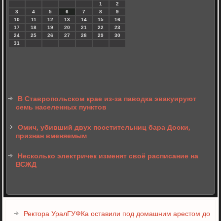
1
2
3
4
5
6
7
8
9
10
11
12
13
14
15
16
17
18
19
20
21
22
23
24
25
26
27
28
29
30
31
В Ставропольском крае из-за паводка эвакуируют
семь населенных пунктов
Омич, убивший двух посетительниц бара Доски,
признан вменяемым
Несколько электричек изменят своё расписание на
ВСЖД
Ректора УралГУФКа оставили под домашним арестом до