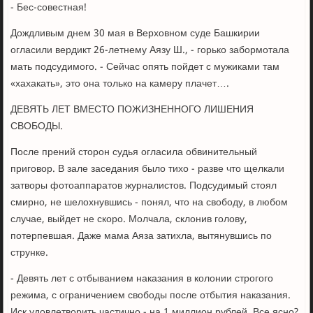
- Бес-совестная!
Дождливым днем 30 мая в Верховном суде Башкирии
огласили вердикт 26-летнему Аязу Ш., - горько забормотала
мать подсудимого. - Сейчас опять пойдет с мужиками там
«хахакать», это она только на камеру плачет….
ДЕВЯТЬ ЛЕТ ВМЕСТО ПОЖИЗНЕННОГО ЛИШЕНИЯ
СВОБОДЫ.
После прений сторон судья огласила обвинительный
приговор. В зале заседания было тихо - разве что щелкали
затворы фотоаппаратов журналистов. Подсудимый стоял
смирно, не шелохнувшись - понял, что на свободу, в любом
случае, выйдет не скоро. Молчала, склонив голову,
потерпевшая. Даже мама Аяза затихла, вытянувшись по
струнке.
- Девять лет с отбыванием наказания в колонии строгого
режима, с ограничением свободы после отбытия наказания.
Иск удовлетворить частично - на 1 миллион рублей. Все ясно?