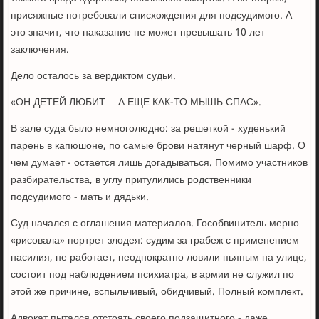
присяжные потребовали снисхождения для подсудимого. А
это значит, что наказание не может превышать 10 лет
заключения.
Дело осталось за вердиктом судьи.
«ОН ДЕТЕЙ ЛЮБИТ… А ЕЩЕ КАК-ТО МЫШЬ СПАС».
В зале суда было немноголюдно: за решеткой - худенький
парень в капюшоне, по самые брови натянут черный шарф. О
чем думает - остается лишь догадываться. Помимо участников
разбирательства, в углу притулились родственники
подсудимого - мать и дядьки.
Суд начался с оглашения материалов. Гособвинитель мерно
«рисовала» портрет злодея: судим за грабеж с применением
насилия, не работает, неоднократно ловили пьяным на улице,
состоит под наблюдением психиатра, в армии не служил по
этой же причине, вспыльчивый, обидчивый. Полный комплект.
Адвокат пытался отстоять своего подзащитного - даже