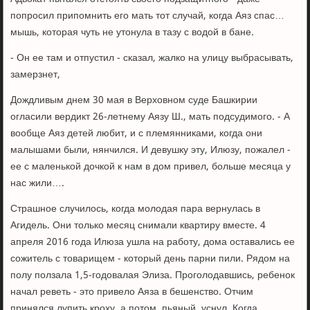
попросил припомнить его мать тот случай, когда Аяз спас…
мышь, которая чуть не утонула в тазу с водой в бане.
- Он ее там и отпустил - сказал, жалко на улицу выбрасывать,
замерзнет,
Дождливым днем 30 мая в Верховном суде Башкирии
огласили вердикт 26-летнему Аязу Ш., мать подсудимого. - А
вообще Аяз детей любит, и с племянниками, когда они
малышами были, нянчился. И девушку эту, Илюзу, пожалел -
ее с маленькой дочкой к нам в дом привел, больше месяца у
нас жили….
Страшное случилось, когда молодая пара вернулась в
Агидель. Они только месяц снимали квартиру вместе. 4
апреля 2016 года Илюза ушла на работу, дома оставались ее
сожитель с товарищем - который день парни пили. Рядом на
полу ползала 1,5-годовалая Элиза. Проголодавшись, ребенок
начал реветь - это привело Аяза в бешенство. Отчим
принялся лупить кроху, а потом, пьяный, уснул. Когда