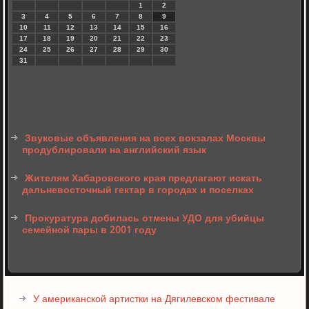
1
2
3
4
5
6
7
8
9
10
11
12
13
14
15
16
17
18
19
20
21
22
23
24
25
26
27
28
29
30
31
Звуковые объявления на всех вокзалах Москвы
продублировали на английский язык
Жителям Хабаровского края предлагают искать
дальневосточный гектар в городах и поселках
Прокуратура добилась отмены УДО для убийцы
семейной пары в 2001 году
У американской артистки на Дягилевском фестивале