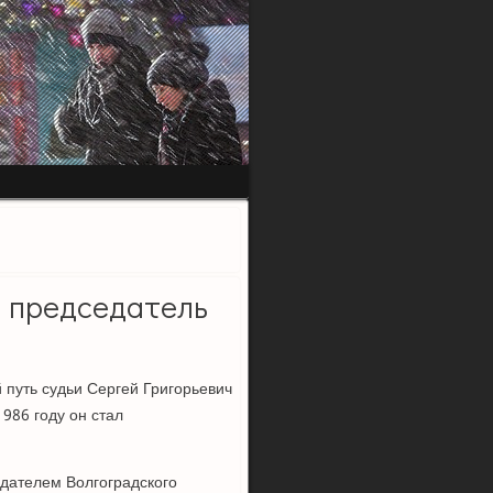
й председатель
 путь судьи Сергей Григорьевич
1986 году он стал
едателем Волгоградского