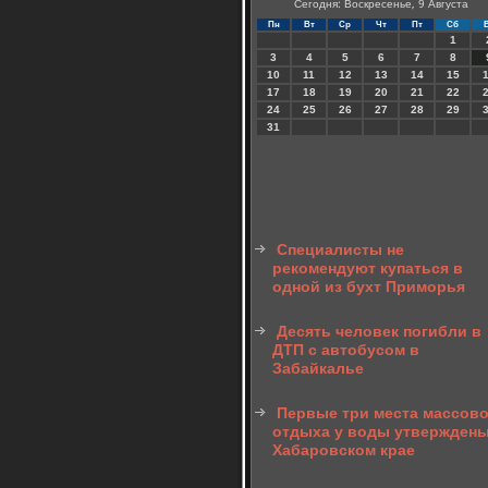
Сегодня: Воскресенье, 9 Августа
Пн
Вт
Ср
Чт
Пт
Сб
1
3
4
5
6
7
8
10
11
12
13
14
15
17
18
19
20
21
22
24
25
26
27
28
29
31
Специалисты не
рекомендуют купаться в
одной из бухт Приморья
Десять человек погибли в
ДТП с автобусом в
Забайкалье
Первые три места массово
отдыха у воды утверждены
Хабаровском крае