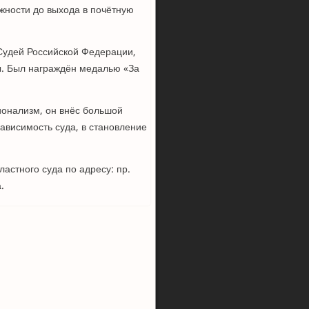
лжности до выхода в почётную
 Судей Российской Федерации,
ы. Был награждён медалью «За
ионализм, он внёс большой
ависимость суда, в становление
ластного суда по адресу: пр.
.