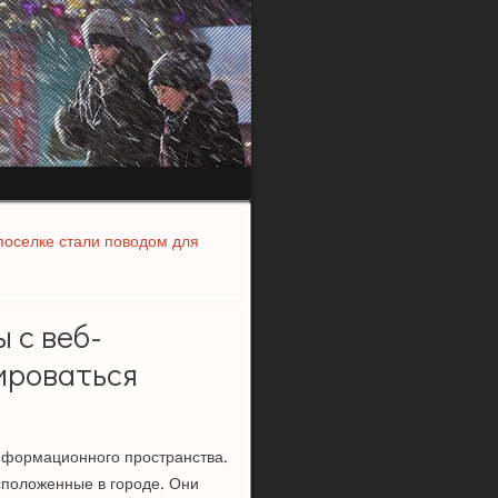
поселке стали поводом для
 с веб-
ироваться
нформационного пространства.
сположенные в городе. Они