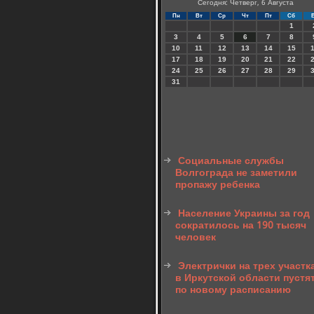
Сегодня: Четверг, 6 Августа
Пн
Вт
Ср
Чт
Пт
Сб
1
3
4
5
6
7
8
10
11
12
13
14
15
17
18
19
20
21
22
24
25
26
27
28
29
31
Социальные службы
Волгограда не заметили
пропажу ребенка
Население Украины за год
сократилось на 190 тысяч
человек
Электрички на трех участк
в Иркутской области пустя
по новому расписанию