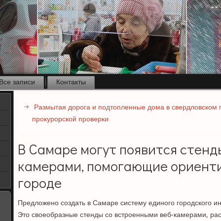
Все записи
Контакты
Размытая дорога и подтопленные дома в свердловском 
прокурорской проверки
В Самаре могут появится стенды
камерами, помогающие ориент
городе
Предложено создать в Самаре систему единого городского и
Это своеобразные стенды со встроенными веб-камерами, ра