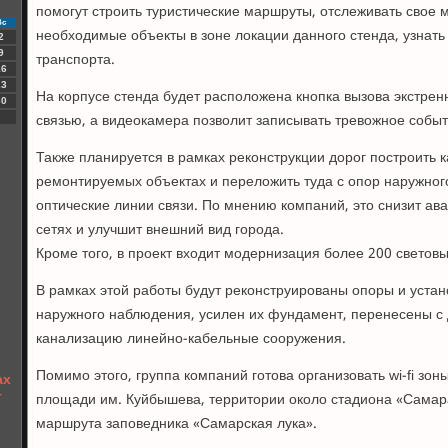
помогут строить туристические маршруты, отслеживать свое 
Вс
необходимые объекты в зоне локации данного стенда, узнат
2
9
транспорта.
16
23
На корпусе стенда будет расположена кнопка вызова экстрен
30
связью, а видеокамера позволит записывать тревожное событ
Также планируется в рамках реконструкции дорог построить
ремонтируемых объектах и переложить туда с опор наружног
оптические линии связи. По мнению компаний, это снизит ав
сетях и улучшит внешний вид города.
Кроме того, в проект входит модернизация более 200 светов
В рамках этой работы будут реконструированы опоры и уста
наружного наблюдения, усилен их фундамент, перенесены с
канализацию линейно-кабельные сооружения.
Помимо этого, группа компаний готова организовать wi-fi зон
ах
т
площади им. Куйбышева, территории около стадиона «Самара
маршрута заповедника «Самарская лука».