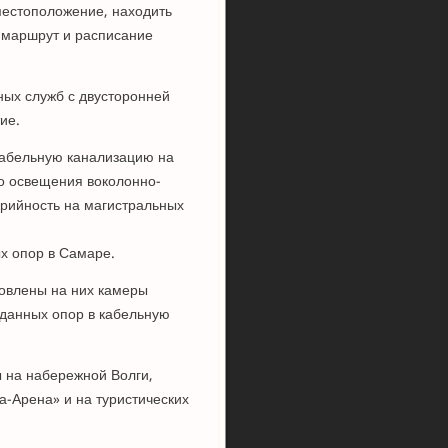
местоположение, находить
ь маршрут и расписание
ных служб с двусторонней
ие.
 кабельную канализацию на
о освещения воколонно-
арийность на магистральных
ых опор в Самаре.
новлены на них камеры
 данных опор в кабельную
ы на набережной Волги,
-Арена» и на туристических