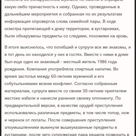
какую-либо причастность к нему. Однако, проведенные в
дальнейшем мероприятия и собранная по их результатам
информация опровергла слова семейной пары. В ходе
осмотра прилегающей к дому территории, в кустарниках,
были обнаружены предметы со следами, похожими на кровь.
В итоге выяснилось, что погибший и супруги все же знакомы, и
в тот день он находился у них в гостях. Вместе с ними в доме
был еще один их знакомый - местный житель 1986 года
рождения. Компания употребляла спиртные напитки. Во
время застолья между 60-летним мужчиной и его
собутыльниками возник конфликт. Согласно собранным
материалам, супруги вместе со своим 30-летним приятелем
жестоко избили и нанесли ранения своему оппоненту. По
предварительной версии, в качестве орудий преступления
использовались различные предметы, в том числе топор, нож
и черенок от лопаты. После совершения преступления
злоумышленники выкинули вышеуказанные предметы в
кустарники, после чего супружеская пара решила позвонить в