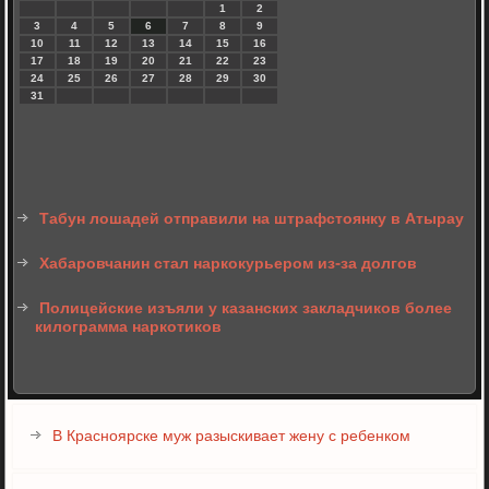
1
2
3
4
5
6
7
8
9
10
11
12
13
14
15
16
17
18
19
20
21
22
23
24
25
26
27
28
29
30
31
Табун лошадей отправили на штрафстоянку в Атырау
Хабаровчанин стал наркокурьером из-за долгов
Полицейские изъяли у казанских закладчиков более
килограмма наркотиков
В Красноярске муж разыскивает жену с ребенком