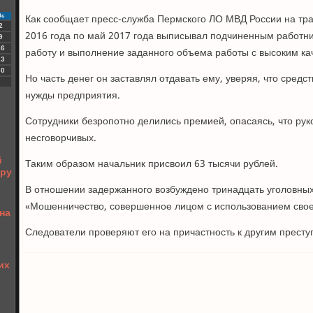
Как сообщает пресс-служба Пермского ЛО МВД России на тр
Вс
2
2016 года по май 2017 года выписывал подчиненным работн
9
16
работу и выполнение заданного объема работы с высоким ка
23
30
Но часть денег он заставлял отдавать ему, уверяя, что средс
нужды предприятия.
Сотрудники безропотно делились премией, опасаясь, что рук
несговорчивых.
й
Таким образом начальник присвоил 63 тысячи рублей.
иру
В отношении задержанного возбуждено тринадцать уголовных
«Мошенничество, совершенное лицом с использованием свое
на
Следователи проверяют его на причастность к другим прест
их