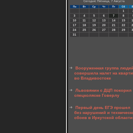
Сегодня: Пятница, 7 Августа
Пн
Вт
Ср
Чт
Пт
Сб
1
3
4
5
6
7
8
10
11
12
13
14
15
17
18
19
20
21
22
24
25
26
27
28
29
31
Вооруженная группа люде
совершила налет на кварт
во Владивостоке
Львовянин с ДЦП покорил 
спецколяске Говерлу
Первый день ЕГЭ прошел
без нарушений и техническ
сбоев в Иркутской области