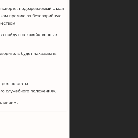
анспорте, подозреваемый с мая
икам премию за безаварийную
чеством.
тва пойдут на хозяйственные
оводитель будет наказывать
 дел по статье
го служебного положения».
уплениям.