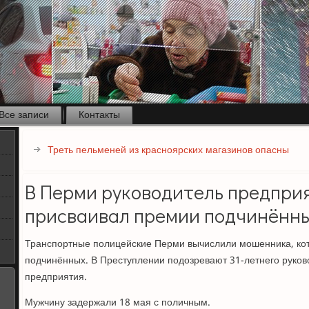
Все записи
Контакты
Треть пельменей из красноярских магазинов опасны
В Перми руководитель предприя
присваивал премии подчинённ
Транспортные полицейские Перми вычислили мошенника, ко
подчинённых. В Преступлении подозревают 31-летнего руко
предприятия.
Мужчину задержали 18 мая с поличным.