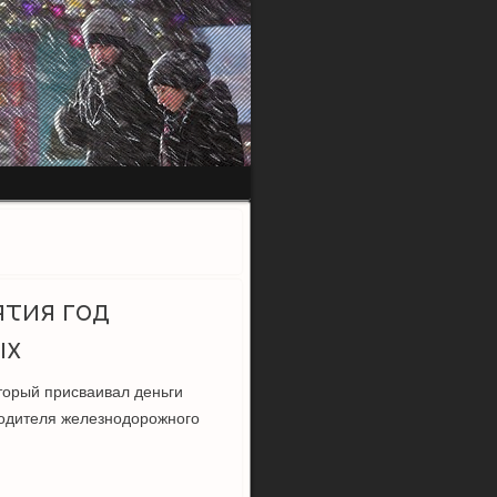
тия год
ых
торый присваивал деньги
водителя железнодорожного