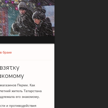
в браке
взятку
акомому
 магазинов Перми. Как
летний житель Татарстана
адлежала его знакомому.
ости и противодействия