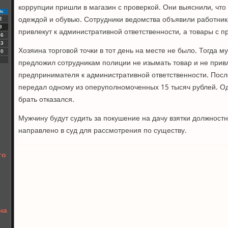
коррупции пришли в магазин с проверкой. Они выяснили, что
Вс
одеждой и обувью. Сотрудники ведомства объявили работник
2
9
привлекут к административной ответственности, а товары с 
16
23
Хозяина торговой точки в тот день на месте не было. Тогда 
30
предложил сотрудникам полиции не изымать товар и не прив
предпринимателя к административной ответственности. После 
передал одному из оперуполномоченных 15 тысяч рублей. Од
брать отказался.
Мужчину будут судить за покушение на дачу взятки должност
направлено в суд для рассмотрения по существу.
го
ча