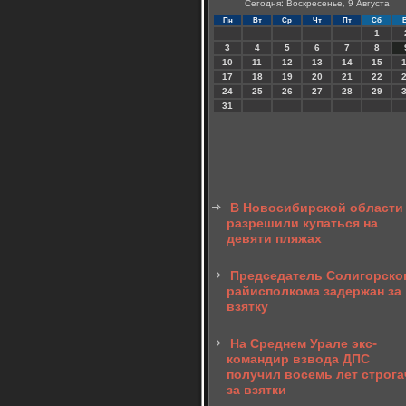
Сегодня: Воскресенье, 9 Августа
Пн
Вт
Ср
Чт
Пт
Сб
1
3
4
5
6
7
8
10
11
12
13
14
15
17
18
19
20
21
22
24
25
26
27
28
29
31
В Новосибирской области
разрешили купаться на
девяти пляжах
Председатель Солигорско
райисполкома задержан за
взятку
На Среднем Урале экс-
командир взвода ДПС
получил восемь лет строга
за взятки