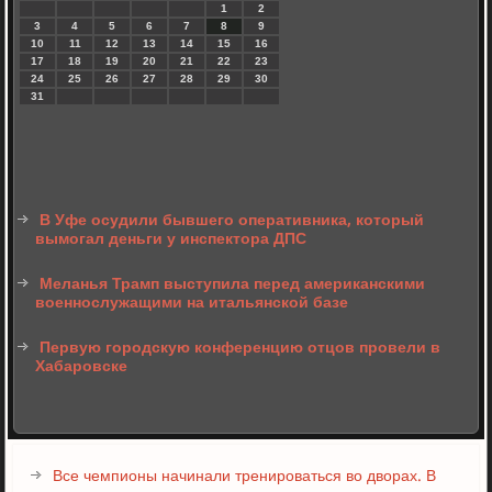
1
2
3
4
5
6
7
8
9
10
11
12
13
14
15
16
17
18
19
20
21
22
23
24
25
26
27
28
29
30
31
В Уфе осудили бывшего оперативника, который
вымогал деньги у инспектора ДПС
Меланья Трамп выступила перед американскими
военнослужащими на итальянской базе
Первую городскую конференцию отцов провели в
Хабаровске
Все чемпионы начинали тренироваться во дворах. В