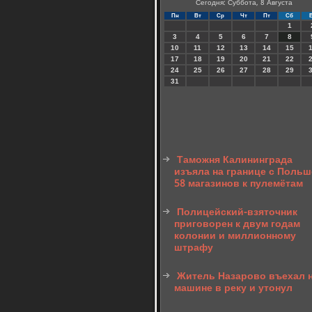
Сегодня: Суббота, 8 Августа
Пн
Вт
Ср
Чт
Пт
Сб
1
3
4
5
6
7
8
10
11
12
13
14
15
17
18
19
20
21
22
24
25
26
27
28
29
31
Таможня Калининграда
изъяла на границе с Поль
58 магазинов к пулемётам
Полицейский-взяточник
приговорен к двум годам
колонии и миллионному
штрафу
Житель Назарово въехал 
машине в реку и утонул