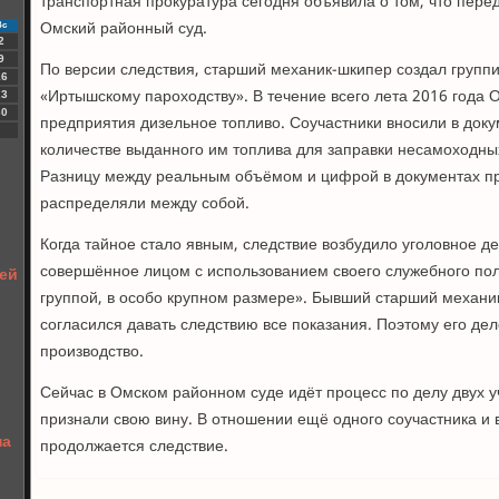
транспортная прокуратура сегодня объявила о том, что перед
Омский районный суд.
Вс
2
9
По версии следствия, старший механик-шкипер создал группир
16
«Иртышскому пароходству». В течение всего лета 2016 года
23
30
предприятия дизельное топливо. Соучастники вносили в док
количестве выданного им топлива для заправки несамоходных
Разницу между реальным объёмом и цифрой в документах пр
распределяли между собой.
Когда тайное стало явным, следствие возбудило уголовное де
совершённое лицом с использованием своего служебного по
шей
группой, в особо крупном размере». Бывший старший механи
согласился давать следствию все показания. Поэтому его де
производство.
Сейчас в Омском районном суде идёт процесс по делу двух у
признали свою вину. В отношении ещё одного соучастника и
на
продолжается следствие.