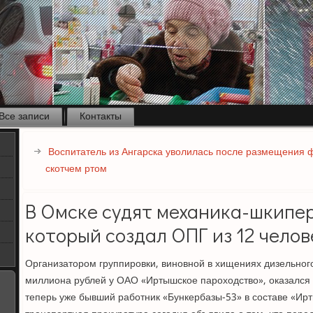
Все записи
Контакты
Воспитатель из Ангарска уволилась после размещения 
скотчем ртом
В Омске судят механика-шкипер
который создал ОПГ из 12 челов
Организатором группировки, виновной в хищениях дизельного
миллиона рублей у ОАО «Иртышское пароходство», оказался
теперь уже бывший работник «Бункербазы-53» в составе «Ир