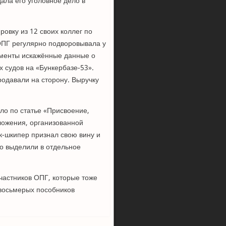
ала его уголовное дело в
овку из 12 своих коллег по
 ОПГ регулярно подворовывала у
ументы искажённые данные о
 судов на «Бункербазе-53».
одавали на сторону. Выручку
ло по статье «Присвоение,
ложения, организованной
к-шкипер признал свою вину и
ло выделили в отдельное
частников ОПГ, которые тоже
 восьмерых пособников