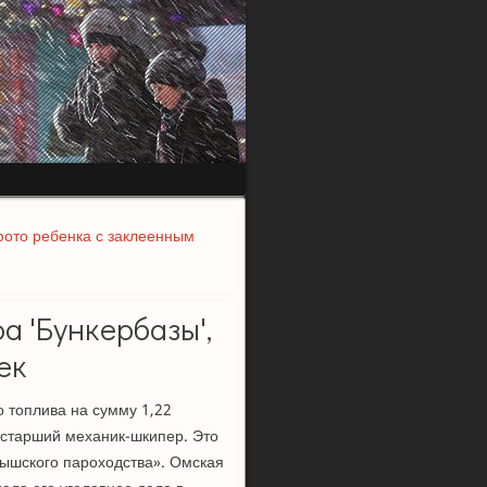
фото ребенка с заклеенным
а 'Бункербазы',
ек
 топлива на сумму 1,22
 старший механик-шкипер. Это
тышского пароходства». Омская