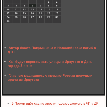
1
2
3
4
5
6
7
8
9
10
11
12
13
14
15
16
17
18
19
20
21
22
23
24
25
26
27
28
29
30
31
Автор бюста Покрышкина в Новосибирске погиб в
ДТП
Как будут перекрывать улицы в Иркутске в День
города 3 июня
Главную медицинскую премию России получили
врачи из Иркутска
В Перми идёт суд по аресту подозреваемого в ЧП у ДК