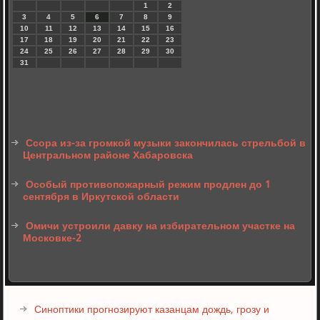
1
2
3
4
5
6
7
8
9
10
11
12
13
14
15
16
17
18
19
20
21
22
23
24
25
26
27
28
29
30
31
Ссора из-за громкой музыки закончилась стрельбой в
Центральном районе Хабаровска
Особый противопожарный режим продлен до 1
сентября в Иркутской области
Омичи устроили давку на избирательном участке на
Московке-2
Синоптики прогнозируют казанцам дождь, грозу и