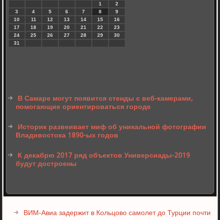
1
2
3
4
5
6
7
8
9
10
11
12
13
14
15
16
17
18
19
20
21
22
23
24
25
26
27
28
29
30
31
В Самаре могут появится стенды с веб-камерами,
помогающие ориентироваться городе
Историк развеивает миф об уникальной фотографии
Владивостока 1890-ых годов
К декабрю 2017 ряд объектов Универсиады-2019
будут достроены
ВИМ-Авиа задержит в Кольцово самолет до Турции почти