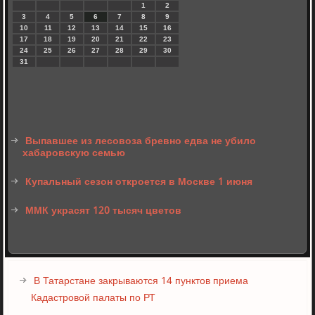
1
2
3
4
5
6
7
8
9
10
11
12
13
14
15
16
17
18
19
20
21
22
23
24
25
26
27
28
29
30
31
Выпавшее из лесовоза бревно едва не убило
хабаровскую семью
Купальный сезон откроется в Москве 1 июня
ММК украсят 120 тысяч цветов
В Татарстане закрываются 14 пунктов приема
Кадастровой палаты по РТ