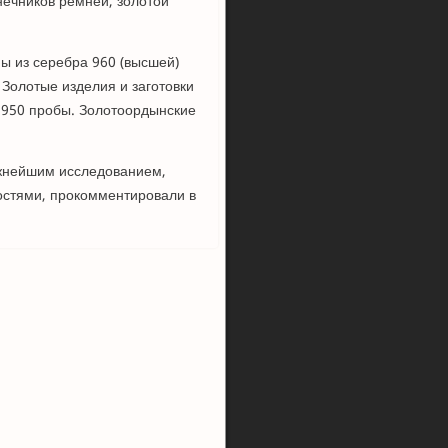
нечников ремней, золотой
ы из серебра 960 (высшей)
 Золотые изделия и заготовки
и 950 пробы. Золотоордынские
ажнейшим исследованием,
остями, прокомментировали в