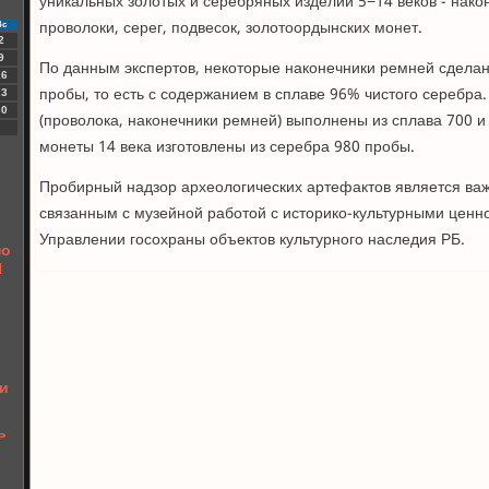
уникальных золотых и серебряных изделий 5−14 веков - нако
проволоки, серег, подвесок, золотоордынских монет.
Вс
2
9
По данным экспертов, некоторые наконечники ремней сделан
16
пробы, то есть с содержанием в сплаве 96% чистого серебра.
23
30
(проволока, наконечники ремней) выполнены из сплава 700 
монеты 14 века изготовлены из серебра 980 пробы.
Пробирный надзор археологических артефактов является в
связанным с музейной работой с историко-культурными ценн
Управлении госохраны объектов культурного наследия РБ.
но
П
ы
ти
ь