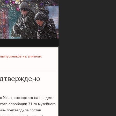
 выпускников на элитных
подтверждено
я Уфа», экспертиза на предмет
тате апробации 31-го музейного
ии» подтвердила состав