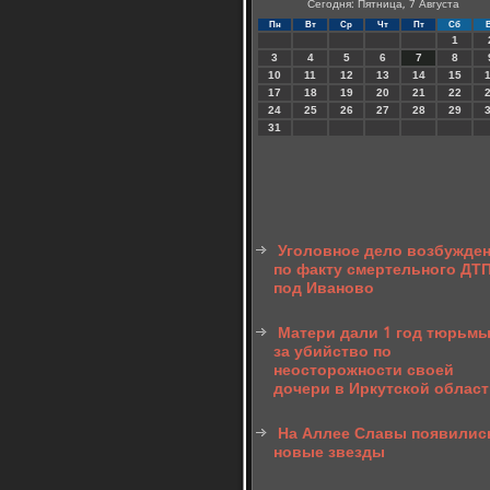
Сегодня: Пятница, 7 Августа
Пн
Вт
Ср
Чт
Пт
Сб
1
3
4
5
6
7
8
10
11
12
13
14
15
17
18
19
20
21
22
24
25
26
27
28
29
31
Уголовное дело возбужде
по факту смертельного ДТ
под Иваново
Матери дали 1 год тюрьм
за убийство по
неосторожности своей
дочери в Иркутской облас
На Аллее Славы появилис
новые звезды