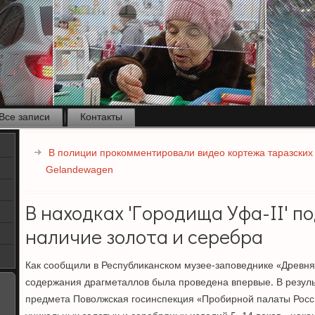
Все записи
Контакты
В полиции прокомментировали видео кортежа таразских
Gelandewagen
В находках 'Городища Уфа-II' 
наличие золота и серебра
Как сообщили в Республиканском музее-заповеднике «Древня
содержания драгметаллов была проведена впервые. В резуль
предмета Поволжская госинспекция «Пробирной палаты Росс