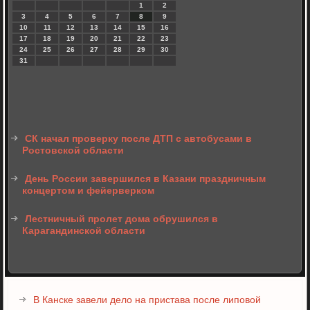
1
2
3
4
5
6
7
8
9
10
11
12
13
14
15
16
17
18
19
20
21
22
23
24
25
26
27
28
29
30
31
СК начал проверку после ДТП с автобусами в
Ростовской области
День России завершился в Казани праздничным
концертом и фейерверком
Лестничный пролет дома обрушился в
Карагандинской области
В Канске завели дело на пристава после липовой