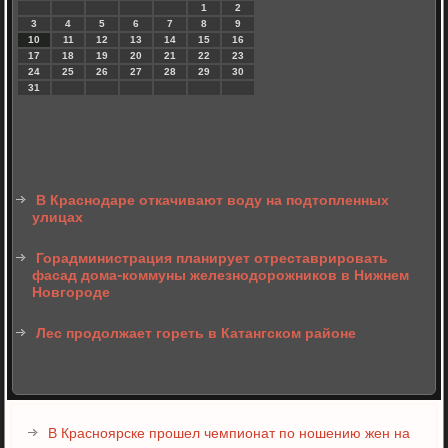
1
2
3
4
5
6
7
8
9
10
11
12
13
14
15
16
17
18
19
20
21
22
23
24
25
26
27
28
29
30
31
В Краснодаре откачивают воду на подтопленных
улицах
Горадминистрация планирует отреставрировать
фасад дома-коммуны железнодорожников в Нижнем
Новгороде
Лес продолжает гореть в Катангском районе
В Красноярске прошел чемпионат по ношению жен на