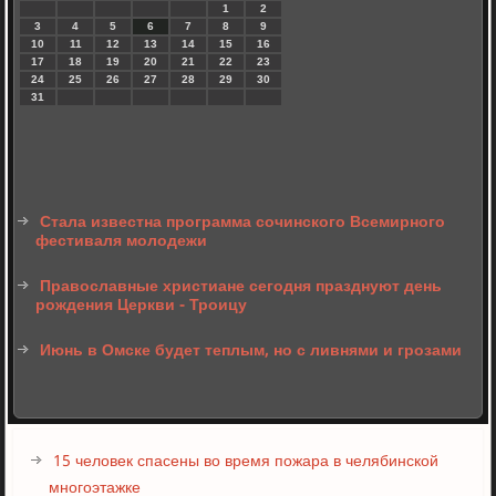
1
2
3
4
5
6
7
8
9
10
11
12
13
14
15
16
17
18
19
20
21
22
23
24
25
26
27
28
29
30
31
Стала известна программа сочинского Всемирного
фестиваля молодежи
Православные христиане сегодня празднуют день
рождения Церкви - Троицу
Июнь в Омске будет теплым, но с ливнями и грозами
15 человек спасены во время пожара в челябинской
многоэтажке