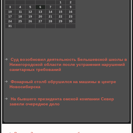
1
2
3
4
5
6
7
8
9
10
11
12
13
14
15
16
17
18
19
20
21
22
23
24
25
26
27
28
29
30
31
Суд возобновил деятельность Белышевской школы в
Нижегородской области после устранения нарушений
санитарных требований
Фонарный столб обрушился на машины в центре
Новосибирска
На бывшего президента омской компании Север
завели очередное дело