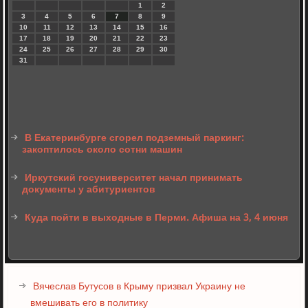
1
2
3
4
5
6
7
8
9
10
11
12
13
14
15
16
17
18
19
20
21
22
23
24
25
26
27
28
29
30
31
В Екатеринбурге сгорел подземный паркинг:
закоптилось около сотни машин
Иркутский госуниверситет начал принимать
документы у абитуриентов
Куда пойти в выходные в Перми. Афиша на 3, 4 июня
Вячеслав Бутусов в Крыму призвал Украину не
вмешивать его в политику