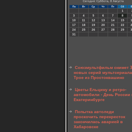
Сегодня: Суббота, 8 Августа
Пн
Вт
Ср
Чт
Пт
Сб
1
3
4
5
6
7
8
10
11
12
13
14
15
17
18
19
20
21
22
24
25
26
27
28
29
31
Союзмультфильм снимет 
новых серий мультсериала
Трое из Простоквашино
Цветы Ельцину и ретро-
автомобили - День России 
Екатеринбурге
Попытка автоледи
проскочить перекресток
закончилась аварией в
Хабаровске