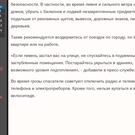
безопасности. В частности, во время ливня и сильного ветра
Вс
домов, убрать с балконов и лоджий незакрепленные предметы
2
9
подальше от рекламных щитов, вывесок, дорожных знаков, л
16
деревьев.
23
30
Также рекомендуется воздержитесь от поездок по городу, по 
квартире или на работе.
«Если ливень застал вас на улице, не спускайтесь в подземн
заглубленные помещения. Постарайтесь укрыться в зданиях
30
возможного уровня подтопления», - добавили в пресс-службе
Во время грозы спасатели советуют отключить радио и телев
телефона и электроприборов. Кроме того, нельзя купаться в в
велосипеде.
в