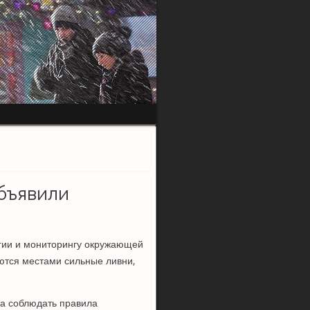
объявили
гии и мониторингу окружающей
ются местами сильные ливни,
ма соблюдать правила