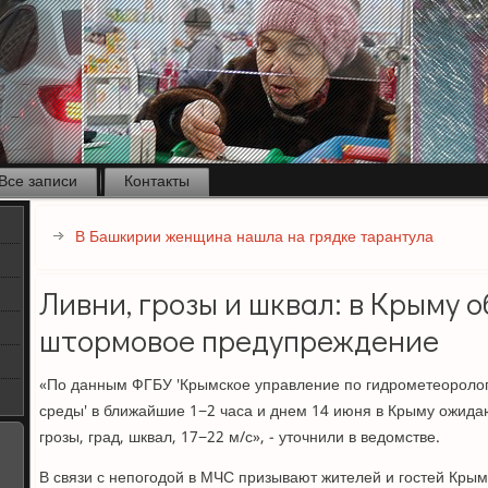
Все записи
Контакты
В Башкирии женщина нашла на грядке тарантула
Ливни, грозы и шквал: в Крыму 
штормовое предупреждение
«По данным ФГБУ 'Крымское управление по гидрометеороло
среды' в ближайшие 1−2 часа и днем 14 июня в Крыму ожида
грозы, град, шквал, 17−22 м/с», - уточнили в ведомстве.
В связи с непогодой в МЧС призывают жителей и гостей Кры