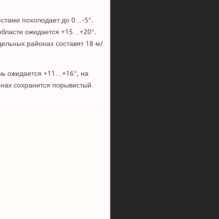
естами похолодает до 0…-5°.
 области ожидается +15…+20°.
ельных районах составят 18 м/
очь ожидается +11…+16°, на
онах сохранится порывистый