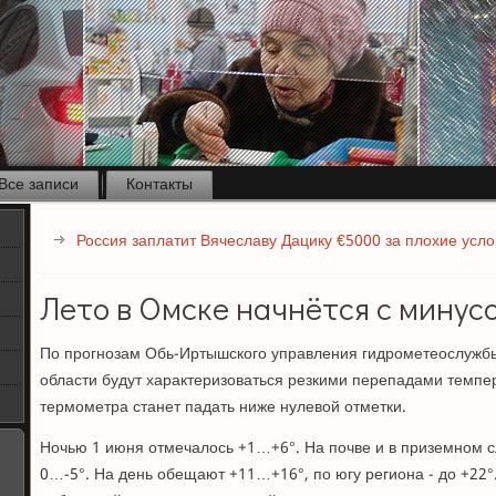
Все записи
Контакты
Россия заплатит Вячеславу Дацику €5000 за плохие усло
Лето в Омске начнётся с минус
По прогнозам Обь-Иртышского управления гидрометеослужбы
области будут характеризоваться резкими перепадами темпе
термометра станет падать ниже нулевой отметки.
Ночью 1 июня отмечалось +1…+6°. На почве и в приземном 
0…-5°. На день обещают +11…+16°, по югу региона - до +22