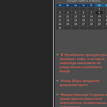
Сегодня: Суббота, 8 Августа
Пн
Вт
Ср
Чт
Пт
Сб
1
3
4
5
6
7
8
10
11
12
13
14
15
17
18
19
20
21
22
24
25
26
27
28
29
31
В Челябинске прокуратура
проверит кафе, в котором
инвалида накормили на
улице возле служебного
входа
Илану Шору продлили
домашний арест
Мощам Николая Угодника 
храме Христа Спасителя
поклонилось полмиллиона