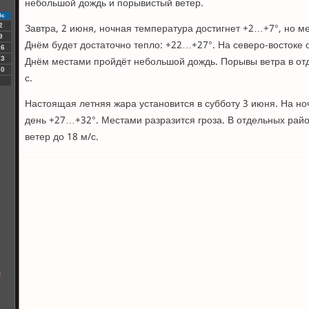
небольшой дождь и порывистый ветер.
Вс
Завтра, 2 июня, ночная температура достигнет +2…+7°, но м
2
9
Днём будет достаточно тепло: +22…+27°. На северо-востоке
16
Днём местами пройдёт небольшой дождь. Порывы ветра в отд
23
30
с.
Настоящая летняя жара установится в субботу 3 июня. На н
день +27…+32°. Местами разразится гроза. В отдельных рай
ветер до 18 м/с.
в