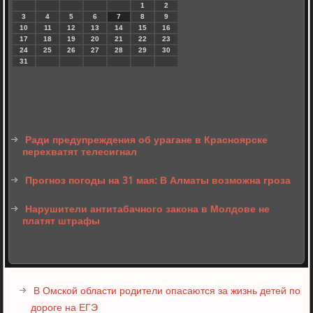
1
2
3
4
5
6
7
8
9
10
11
12
13
14
15
16
17
18
19
20
21
22
23
24
25
26
27
28
29
30
31
Ради предупреждения об урагане в Красноярске
перехватят телесигнал
Прогноз погоды на 31 мая: В Алматы возможна гроза
Нарушители антитабачного закона в Молдове не
платят штрафы
В Омской области родители опасаются за жизнь детей по
дороге на ЕГЭ