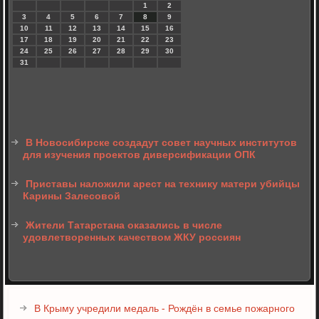
1
2
3
4
5
6
7
8
9
10
11
12
13
14
15
16
17
18
19
20
21
22
23
24
25
26
27
28
29
30
31
В Новосибирске создадут совет научных институтов
для изучения проектов диверсификации ОПК
Приставы наложили арест на технику матери убийцы
Карины Залесовой
Жители Татарстана оказались в числе
удовлетворенных качеством ЖКУ россиян
В Крыму учредили медаль - Рождён в семье пожарного