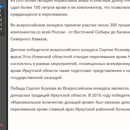
89 (это более четырех нормативов знака «Почетный донор Ро
сдал более 100 литров крови и ее компонентов, что позволил
Вс
2
нуждающихся в переливании.
9
16
Во всероссийском конкурсе приняли участие около 300 лучши
23
30
компонентов со всей России - от Восточной Сибири до Калин
Северного Кавказа.
Диплом победителя всероссийского конкурса Сергею Козлову 
врача Усть-Илимской областной станции переливания крови 
состоялось в рамках мероприятий, посвященных всемирному
крови Иркутской области также подготовит представление к 
государственной наградой.
Победа Сергея Козлова во Всероссийском конкурсе являетс
донорских традиций Иркутской области. В 2016 году победит
«Максимальное количество донаций крови» был признан доно
переливания крови главный врач Иркутской районной больн
в.