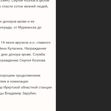
ссии»). Сергей Козлов в целом
о спасти сотни жизней людей,
х доноров крови и ее
инграда, от Мурманска до
14 июня вручила и.о. главного
Нина Кулагина. Награждение
 дню донора крови. Служба
награждению Сергея Козлова
я хорошим продолжением
елем в номинации
р Иркутской областной станции
ицы Владимир Зарубин.