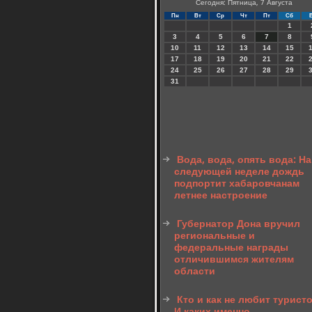
Сегодня: Пятница, 7 Августа
Пн
Вт
Ср
Чт
Пт
Сб
1
3
4
5
6
7
8
10
11
12
13
14
15
17
18
19
20
21
22
24
25
26
27
28
29
31
Вода, вода, опять вода: На
следующей неделе дождь
подпортит хабаровчанам
летнее настроение
Губернатор Дона вручил
региональные и
федеральные награды
отличившимся жителям
области
Кто и как не любит туристо