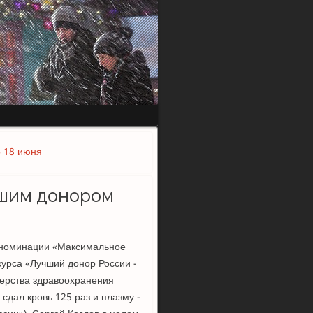
о 18 июня
чшим донором
в номинации «Максимальное
курса «Лучший донор России -
терства здравоохранения
 сдал кровь 125 раз и плазму -