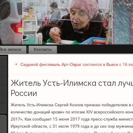
Все записи
Контакты
Седьмой фестиваль Арт-Овраг состоится в Выксе с 16 п
Житель Усть-Илимска стал лу
России
Житель Усть-Илимска Сергей Козлов признан победителем 
количество донаций крови» по итогам XIV всероссийского кон
2017». Как сообщает 15 июня 2017 года пресс-служба минис
Иркутской области, с 31 июля 1979 года и до сих пор мужчина