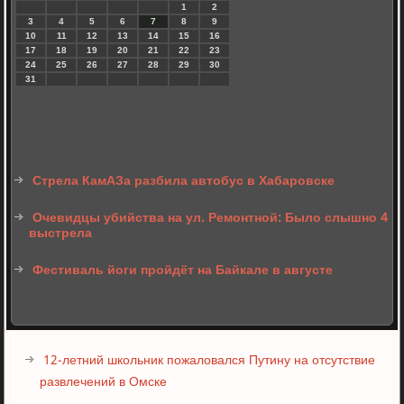
1
2
3
4
5
6
7
8
9
10
11
12
13
14
15
16
17
18
19
20
21
22
23
24
25
26
27
28
29
30
31
Стрела КамАЗа разбила автобус в Хабаровске
Очевидцы убийства на ул. Ремонтной: Было слышно 4
выстрела
Фестиваль йоги пройдёт на Байкале в августе
12-летний школьник пожаловался Путину на отсутствие
развлечений в Омске