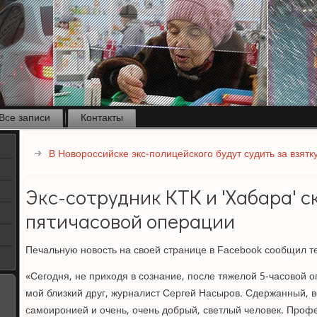
Все записи
Контакты
В Новороссийске экс-полицейского будут судить за взятк
Экс-сотрудник КТК и 'Хабара' с
пятичасовой операции
Печальную новость на своей странице в Facebook сообщил 
«Сегодня, не приходя в сознание, после тяжелой 5-часовой о
мой близкий друг, журналист Сергей Насыров. Сдержанный, вс
самоиронией и очень, очень добрый, светлый человек. Проф