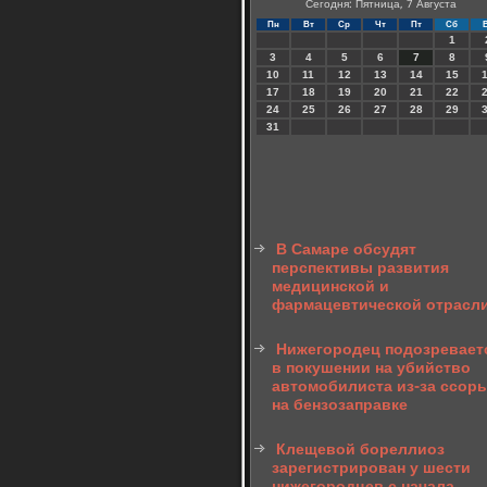
Сегодня: Пятница, 7 Августа
Пн
Вт
Ср
Чт
Пт
Сб
1
3
4
5
6
7
8
10
11
12
13
14
15
17
18
19
20
21
22
24
25
26
27
28
29
31
В Самаре обсудят
перспективы развития
медицинской и
фармацевтической отрасл
Нижегородец подозревает
в покушении на убийство
автомобилиста из-за ссор
на бензозаправке
Клещевой бореллиоз
зарегистрирован у шести