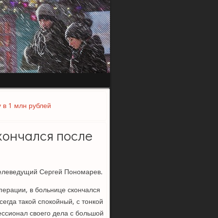
у в 1 млн рублей
кончался после
телеведущий Сергей Пономарев.
перации, в больнице скончался
егда такой спокойный, с тонкой
ессионал своего дела с большой