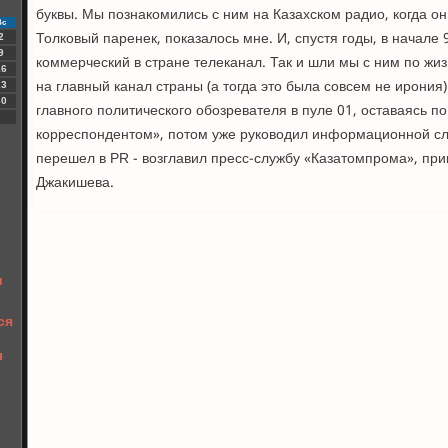
буквы. Мы познакомились с ним на Казахском радио, когда он
Вс
Толковый паренек, показалось мне. И, спустя годы, в начале 
2
9
коммерческий в стране телеканал. Так и шли мы с ним по жиз
16
на главный канал страны (а тогда это была совсем не ирония)
23
30
главного политического обозревателя в пуле 01, оставаясь 
корреспондентом», потом уже руководил информационной сл
перешел в PR - возглавил пресс-службу «Казатомпрома», пр
Джакишева.
и
ся
ы