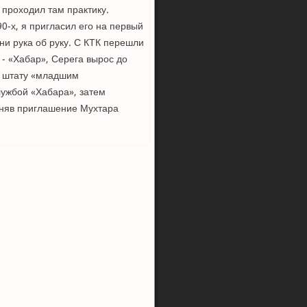
 проходил там практику.
90-х, я пригласил его на первый
ни рука об руку. С КТК перешли
 - «Хабар», Серега вырос до
по штату «младшим
ужбой «Хабара», затем
иняв приглашение Мухтара