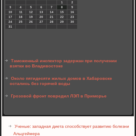
1
2
3
4
5
6
7
8
9
10
11
12
13
14
15
16
17
18
19
20
21
22
23
24
25
26
27
28
29
30
31
Таможенный инспектор задержан при получении
взятки во Владивостоке
Около пятидесяти жилых домов в Хабаровске
остались без горячей воды
Грозовой фронт повредил ЛЭП в Приморье
Ученые: западная диета способствует развитию болезни
Альцгеймера