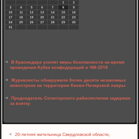
1
2
3
4
5
6
7
8
9
10
11
12
13
14
15
16
17
18
19
20
21
22
23
24
25
26
27
28
29
30
31
В Краснодаре усилят меры безопасности на время
проведения Кубка конфедераций и ЧМ-2018
Журналисты обнаружили более десяти незаконных
новостроек на территории Киево-Печерской лавры
Председатель Солигорского райисполкома задержан
за взятку
20-летняя жительница Свердловской области,