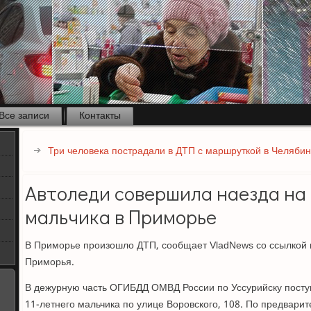
Все записи
Контакты
Три человека пострадали в ДТП с маршруткой в Челябин
Автоледи совершила наезда на 
мальчика в Приморье
В Приморье произошло ДТП, сообщает VladNews со ссылкой 
Приморья.
В дежурную часть ОГИБДД ОМВД России по Уссурийску посту
11-летнего мальчика по улице Воровского, 108. По предвари