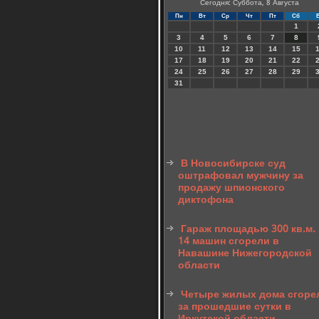
Сегодня: Суббота, 8 Августа
Пн
Вт
Ср
Чт
Пт
Сб
1
3
4
5
6
7
8
10
11
12
13
14
15
17
18
19
20
21
22
24
25
26
27
28
29
31
В Новосибирске суд
оштрафовал мужчину за
продажу шпионского
диктофона
Гараж площадью 300 кв.м.
14 машин сгорели в
Навашине Нижегородской
области
Четыре жилых дома сгоре
за прошедшие сутки в