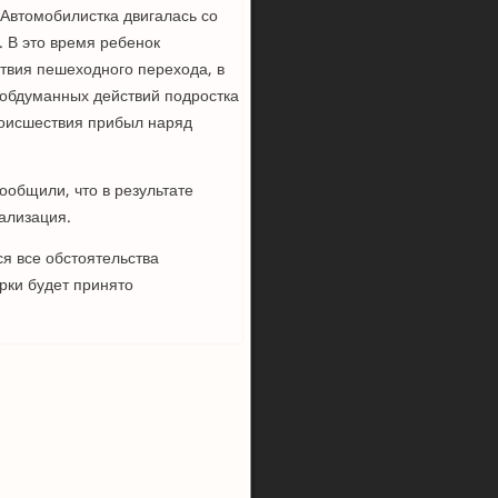
 Автомобилистка двигалась со
 В это время ребенок
твия пешеходного перехода, в
еобдуманных действий подростка
роисшествия прибыл наряд
ообщили, что в результате
ализация.
я все обстоятельства
рки будет принято