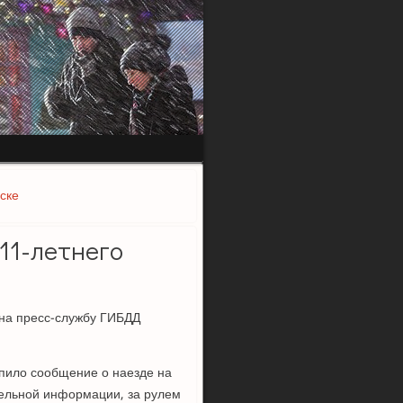
ске
11-летнего
на пресс-службу ГИБДД
пило сообщение о наезде на
тельной информации, за рулем