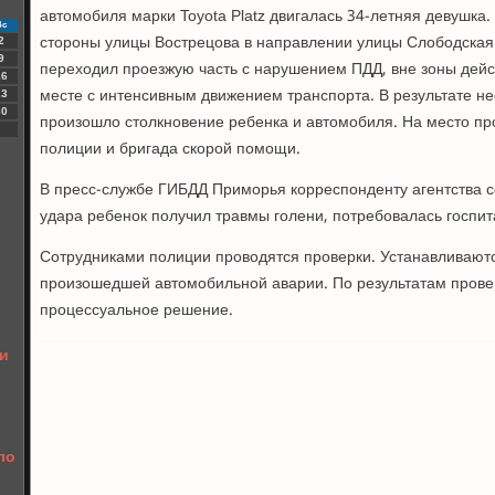
автомобиля марки Toyota Platz двигалась 34-летняя девушка.
Вс
стороны улицы Вострецова в направлении улицы Слободская.
2
9
переходил проезжую часть с нарушением ПДД, вне зоны дейс
16
месте с интенсивным движением транспорта. В результате н
23
30
произошло столкновение ребенка и автомобиля. На место п
полиции и бригада скорой помощи.
В пресс-службе ГИБДД Приморья корреспонденту агентства с
удара ребенок получил травмы голени, потребовалась госпит
Сотрудниками полиции проводятся проверки. Устанавливаютс
произошедшей автомобильной аварии. По результатам прове
процессуальное решение.
 и
ло